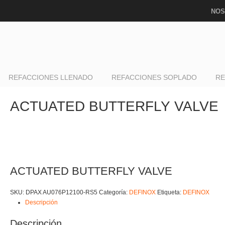
NOS
REFACCIONES LLENADO
REFACCIONES SOPLADO
RE
ACTUATED BUTTERFLY VALVE
ACTUATED BUTTERFLY VALVE
SKU:
DPAX AU076P12100-RS5
Categoría:
DEFINOX
Etiqueta:
DEFINOX
Descripción
Descripción