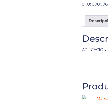
SKU:
80000G
Descripc
Descr
APLICACIÓN: 
Produ