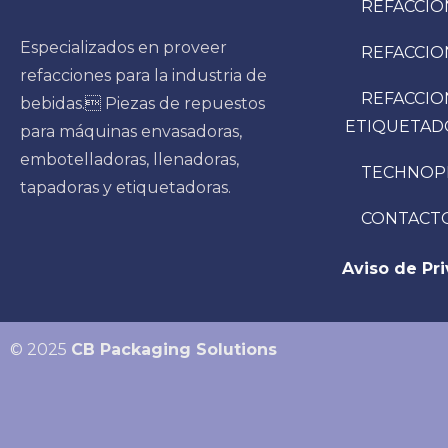
REFACCIO
Especializados en proveer
REFACCIO
refacciones para la industria de
REFACCIO
bebidas. Piezas de repuestos
ETIQUETAD
para máquinas envasadoras,
embotelladoras, llenadoras,
TECHNOP
tapadoras y etiquetadoras.
CONTACT
Aviso de Pr
© 2025
CB Packaging Solutions