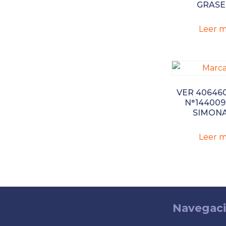
GRASE
Leer m
VER 40646
N°144009
SIMONA
Leer m
Navegac