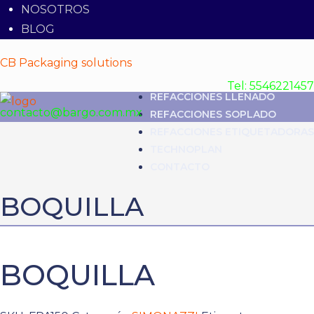
NOSOTROS
BLOG
CB Packaging solutions
Tel: 5546221457
REFACCIONES LLENADO
contacto@bargo.com.mx
REFACCIONES SOPLADO
REFACCIONES ETIQUETADORAS
TECHNOPLAN
CONTACTO
BOQUILLA
BOQUILLA