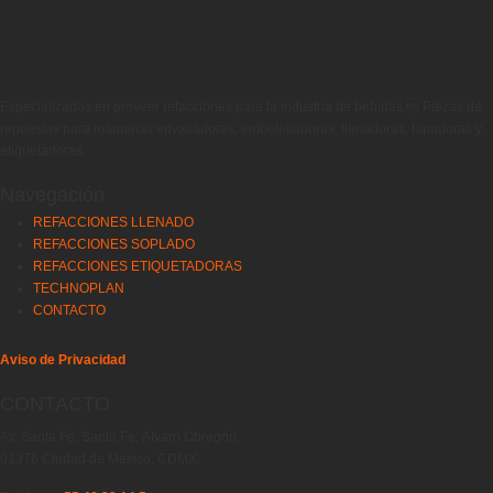
Especializados en proveer refacciones para la industria de bebidas. Piezas de
repuestos para máquinas envasadoras, embotelladoras, llenadoras, tapadoras y
etiquetadoras.
Navegación
REFACCIONES LLENADO
REFACCIONES SOPLADO
REFACCIONES ETIQUETADORAS
TECHNOPLAN
CONTACTO
Aviso de Privacidad
CONTACTO
Av. Santa Fe, Santa Fe, Álvaro Obregón,
01376 Ciudad de México, CDMX.