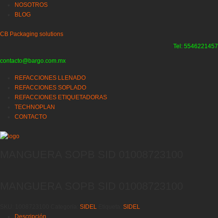
NOSOTROS
BLOG
CB Packaging solutions
Tel: 5546221457
contacto@bargo.com.mx
REFACCIONES LLENADO
REFACCIONES SOPLADO
REFACCIONES ETIQUETADORAS
TECHNOPLAN
CONTACTO
MANGUERA SOPB SID 01008723100
MANGUERA SOPB SID 01008723100
SKU:
1008723100
Categoría:
SIDEL
Etiqueta:
SIDEL
Descripción