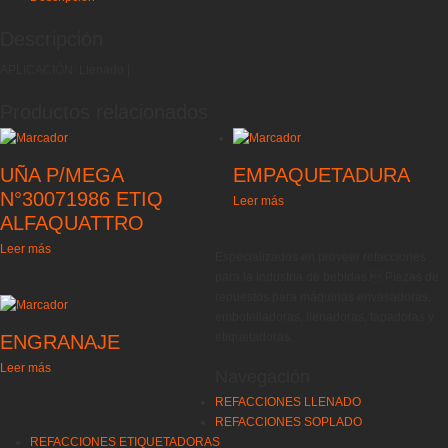
Descripción
APLICACIÓN: Llenado |
Productos relacionados
UÑA P/MEGA
EMPAQUETADURA
N°30071986 ETIQ
Leer más
ALFAQUATTRO
Leer más
Especializados en proveer refacciones
para la industria de bebidas. Piezas de
repuestos para máquinas envasadoras,
embotelladoras, llenadoras, tapadoras y
etiquetadoras.
ENGRANAJE
Leer más
Navegación
REFACCIONES LLENADO
REFACCIONES SOPLADO
REFACCIONES ETIQUETADORAS