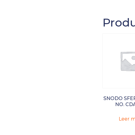
Produ
SNODO SFER
NO. CD
Leer m