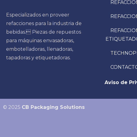
REFACCIO
Especializados en proveer
REFACCIO
refacciones para la industria de
REFACCIO
bebidas. Piezas de repuestos
ETIQUETAD
para máquinas envasadoras,
embotelladoras, llenadoras,
TECHNOP
tapadoras y etiquetadoras.
CONTACT
Aviso de Pr
© 2025
CB Packaging Solutions