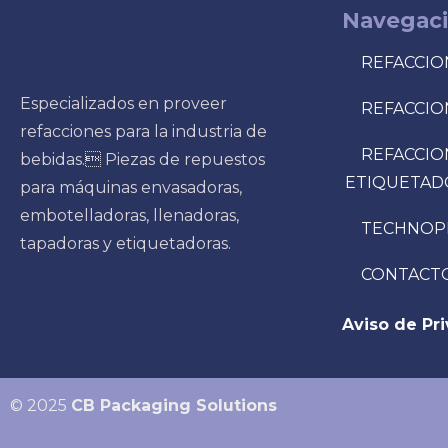
Navegac
REFACCIO
Especializados en proveer
REFACCIO
refacciones para la industria de
REFACCIO
bebidas. Piezas de repuestos
ETIQUETAD
para máquinas envasadoras,
embotelladoras, llenadoras,
TECHNOP
tapadoras y etiquetadoras.
CONTACT
Aviso de Pr
© 2025
CB Packaging Solutions