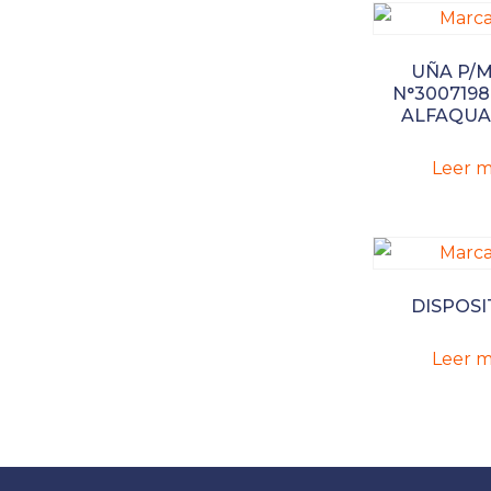
UÑA P/
N°3007198
ALFAQUA
Leer m
DISPOSI
Leer m