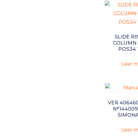
SLIDE RI
COLUMN 
POS34 
Leer m
VER 40646
N°144009
SIMONA
Leer m