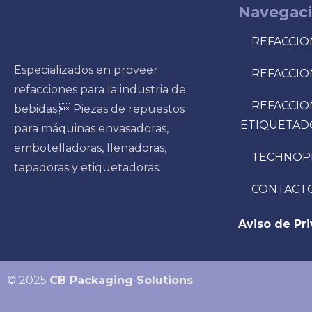
Navegac
REFACCIO
Especializados en proveer
REFACCIO
refacciones para la industria de
REFACCIO
bebidas. Piezas de repuestos
ETIQUETAD
para máquinas envasadoras,
embotelladoras, llenadoras,
TECHNOP
tapadoras y etiquetadoras.
CONTACT
Aviso de Pr
© 2025
CB Packaging Solutions