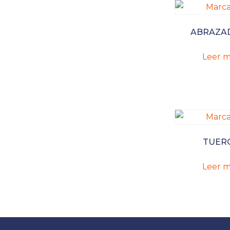
ABRAZA
Leer m
TUER
Leer m