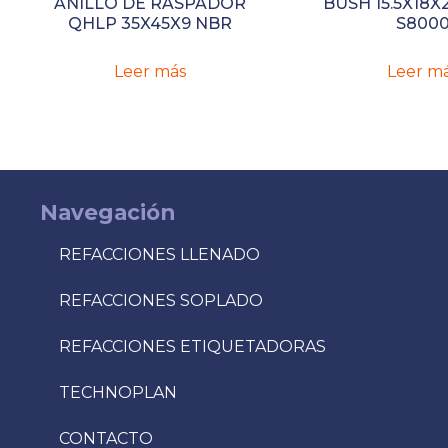
ANILLO DE RASPADOR
BUSH 15.5X18X
QHLP 35X45X9 NBR
S800
Leer más
Leer m
Navegación
REFACCIONES LLENADO
REFACCIONES SOPLADO
REFACCIONES ETIQUETADORAS
TECHNOPLAN
CONTACTO