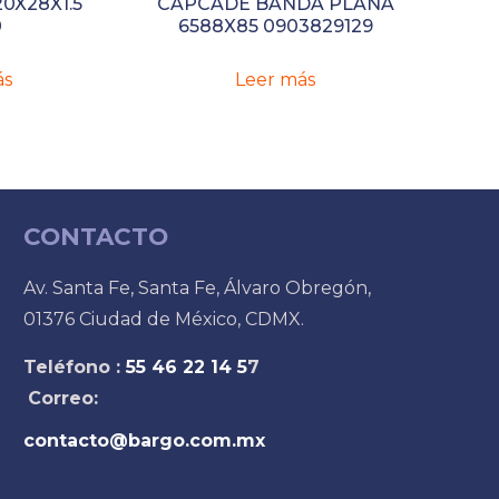
20X28X1.5
CAPCADE BANDA PLANA
0
6588X85 0903829129
ás
Leer más
CONTACTO
Av. Santa Fe, Santa Fe, Álvaro Obregón,
01376 Ciudad de México, CDMX.
Teléfono :
55 46 22 14 5
7
Correo:
contacto@bargo.com.mx