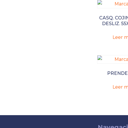
CASQ. COJI
DESLIZ. 55
Leer m
PREND
Leer m
Navegac