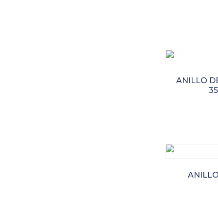
ANILLO D
3
ANILLO