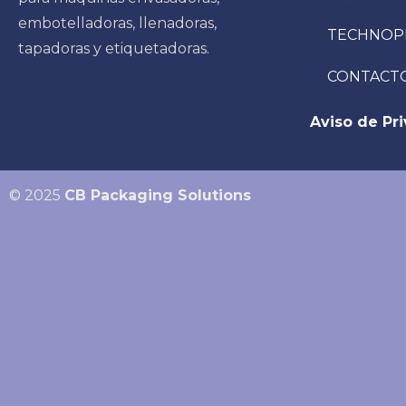
embotelladoras, llenadoras,
TECHNOP
tapadoras y etiquetadoras.
CONTACT
Aviso de Pr
© 2025
CB Packaging Solutions