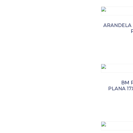
ARANDELA 2
BM 
PLANA 17