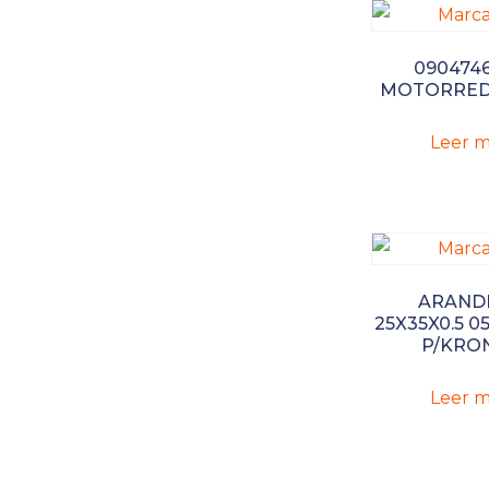
090474
MOTORRE
Leer m
ARAND
25X35X0.5 05
P/KRO
Leer m