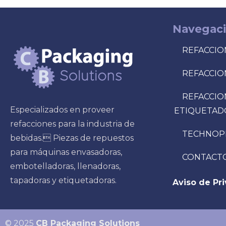
Navegac
REFACCIO
REFACCIO
REFACCIO
Especializados en proveer
ETIQUETAD
refacciones para la industria de
TECHNOP
bebidas. Piezas de repuestos
para máquinas envasadoras,
CONTACT
embotelladoras, llenadoras,
tapadoras y etiquetadoras.
Aviso de Pr
© 2025
CB Packaging Solutions