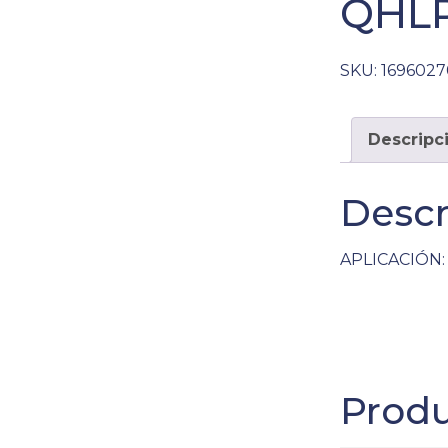
QHLP
SKU:
169602
Descripc
Descr
APLICACIÓN: 
Produ