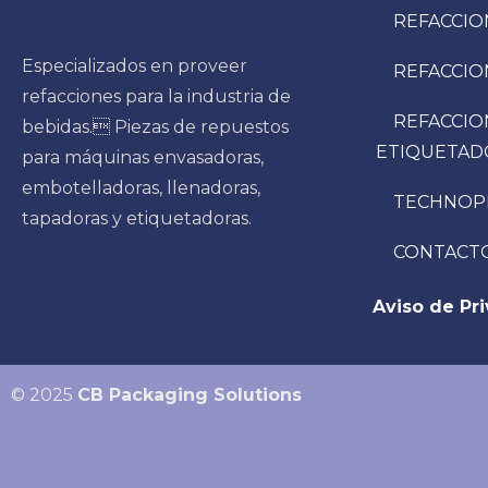
REFACCIO
Especializados en proveer
REFACCIO
refacciones para la industria de
REFACCIO
bebidas. Piezas de repuestos
ETIQUETAD
para máquinas envasadoras,
embotelladoras, llenadoras,
TECHNOP
tapadoras y etiquetadoras.
CONTACT
Aviso de Pr
© 2025
CB Packaging Solutions