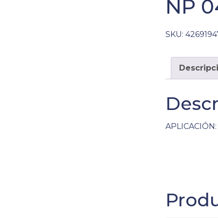
NP 0
SKU:
4269194
Descripc
Descr
APLICACIÓN: 
Produ