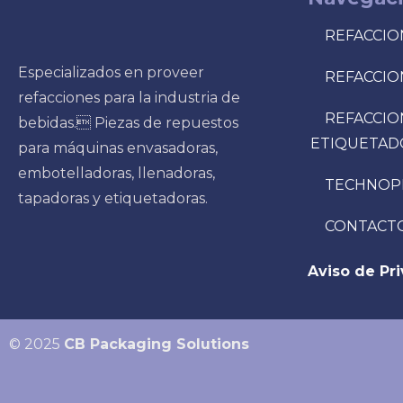
REFACCIO
Especializados en proveer
REFACCIO
refacciones para la industria de
REFACCIO
bebidas. Piezas de repuestos
ETIQUETAD
para máquinas envasadoras,
embotelladoras, llenadoras,
TECHNOP
tapadoras y etiquetadoras.
CONTACT
Aviso de Pr
© 2025
CB Packaging Solutions