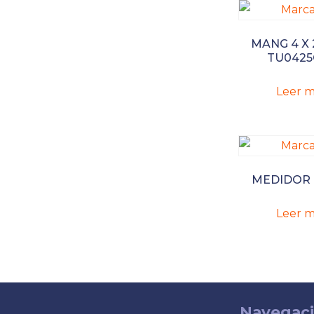
MANG 4 X 
TU0425
Leer m
MEDIDOR 
Leer m
Navegac