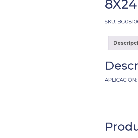
8X24
SKU:
BG0810
Descripc
Descr
APLICACIÓN: 
Produ