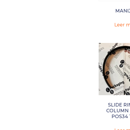
MANI
Leer m
SLIDE RI
COLUMN 
POS34 