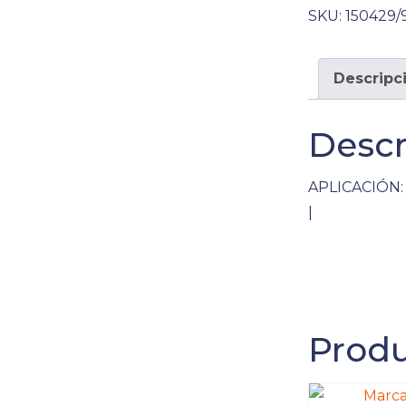
SKU:
150429/
Descripc
Descr
APLICACIÓN:
|
Produ