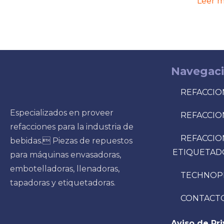
Leer m
Navegac
REFACCIO
Especializados en proveer
REFACCIO
refacciones para la industria de
REFACCIO
bebidas. Piezas de repuestos
ETIQUETAD
para máquinas envasadoras,
embotelladoras, llenadoras,
TECHNOP
tapadoras y etiquetadoras.
CONTACT
Aviso de Pr