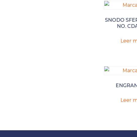
SNODO SFER
NO. CD
Leer m
ENGRAN
Leer m