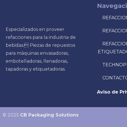
Navegac
REFACCIO
Especializados en proveer
REFACCIO
refacciones para la industria de
REFACCIO
bebidas. Piezas de repuestos
ETIQUETAD
para máquinas envasadoras,
embotelladoras, llenadoras,
TECHNOP
tapadoras y etiquetadoras.
CONTACT
Aviso de Pr
© 2025
CB Packaging Solutions