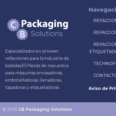
Navegac
REFACCIO
REFACCIO
REFACCIO
Especializados en proveer
ETIQUETAD
refacciones para la industria de
TECHNOP
bebidas. Piezas de repuestos
para máquinas envasadoras,
CONTACT
embotelladoras, llenadoras,
tapadoras y etiquetadoras.
Aviso de Pr
© 2025
CB Packaging Solutions