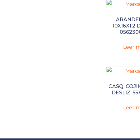
ARANDEL
10X16X1.2 
056230
Leer m
CASQ. COJI
DESLIZ. 55
Leer m