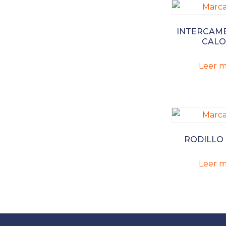
INTERCAM
CALO
Leer m
RODILLO 
Leer m