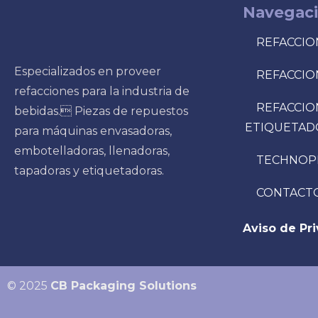
Navegac
REFACCIO
Especializados en proveer
REFACCIO
refacciones para la industria de
REFACCIO
bebidas. Piezas de repuestos
ETIQUETAD
para máquinas envasadoras,
embotelladoras, llenadoras,
TECHNOP
tapadoras y etiquetadoras.
CONTACT
Aviso de Pr
© 2025
CB Packaging Solutions