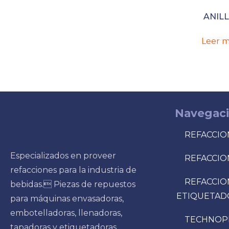
ANIL
Leer m
Navegac
REFACCIO
Especializados en proveer
REFACCIO
refacciones para la industria de
REFACCIO
bebidas. Piezas de repuestos
ETIQUETAD
para máquinas envasadoras,
embotelladoras, llenadoras,
TECHNOP
tapadoras y etiquetadoras.