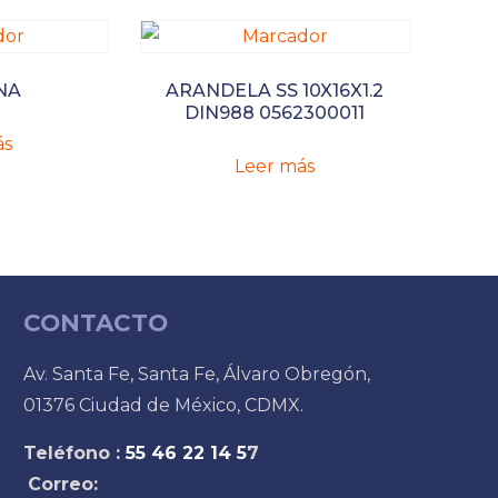
NA
ARANDELA SS 10X16X1.2
DIN988 0562300011
ás
Leer más
CONTACTO
Av. Santa Fe, Santa Fe, Álvaro Obregón,
01376 Ciudad de México, CDMX.
Teléfono :
55 46 22 14 5
7
Correo: