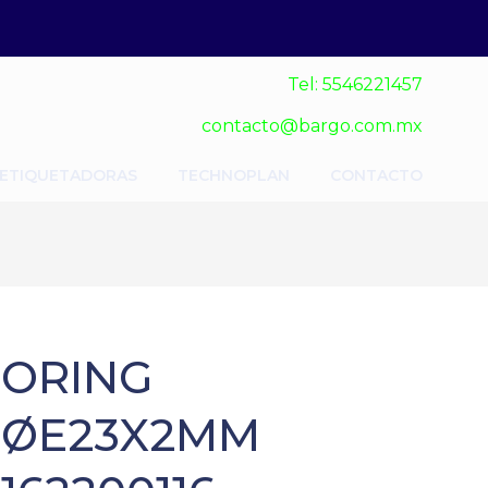
Tel: 5546221457
contacto@bargo.com.mx
 ETIQUETADORAS
TECHNOPLAN
CONTACTO
ORING
ØE23X2MM