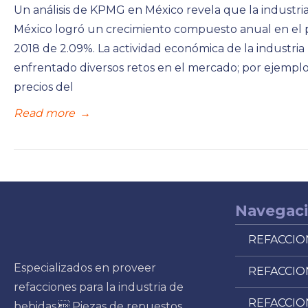
Un análisis de KPMG en México revela que la industri
México logró un crecimiento compuesto anual en el 
2018 de 2.09%. La actividad económica de la industria
enfrentado diversos retos en el mercado; por ejemplo
precios del
Read more
→
Navegac
REFACCIO
Especializados en proveer
REFACCIO
refacciones para la industria de
REFACCIO
bebidas. Piezas de repuestos