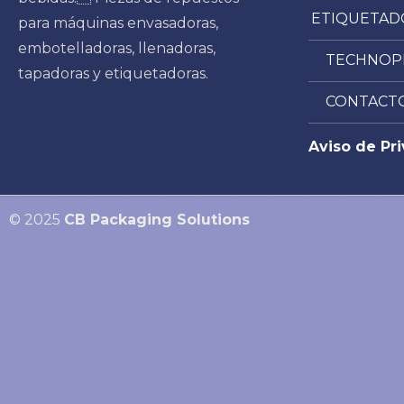
ETIQUETAD
para máquinas envasadoras,
embotelladoras, llenadoras,
TECHNOP
tapadoras y etiquetadoras.
CONTACT
Aviso de Pr
© 2025
CB Packaging Solutions