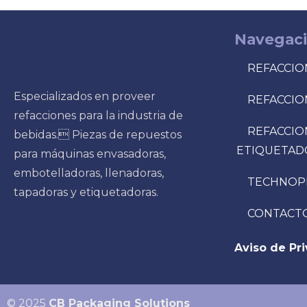
Navegac
REFACCIO
Especializados en proveer
REFACCIO
refacciones para la industria de
REFACCIO
bebidas. Piezas de repuestos
ETIQUETAD
para máquinas envasadoras,
embotelladoras, llenadoras,
TECHNOP
tapadoras y etiquetadoras.
CONTACT
Aviso de Pr
© 2025
CB Packaging Solutions