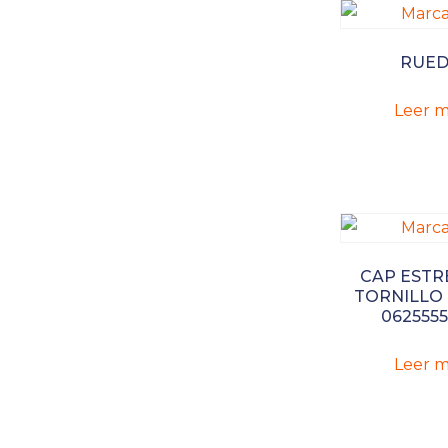
RUE
Leer m
CAP ESTR
TORNILLO
062555
Leer m