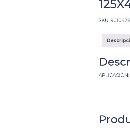
125X
SKU:
901042
Descripc
Descr
APLICACIÓN: 
Produ