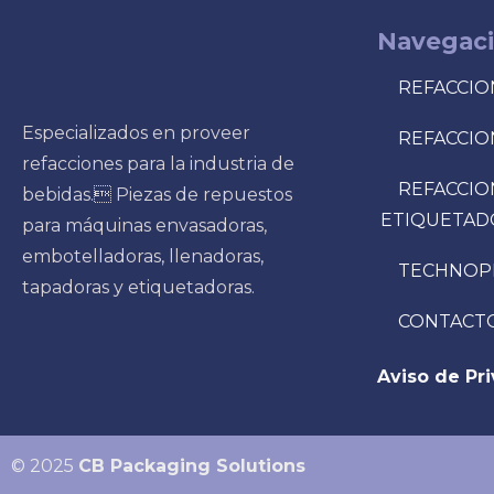
Navegac
REFACCIO
Especializados en proveer
REFACCIO
refacciones para la industria de
REFACCIO
bebidas. Piezas de repuestos
ETIQUETAD
para máquinas envasadoras,
embotelladoras, llenadoras,
TECHNOP
tapadoras y etiquetadoras.
CONTACT
Aviso de Pr
© 2025
CB Packaging Solutions