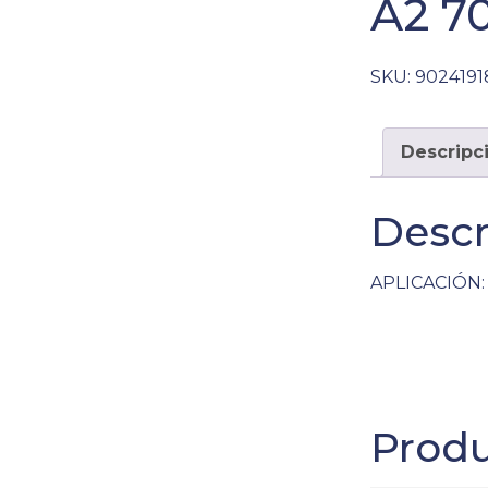
A2 7
SKU:
9024191
Descripc
Descr
APLICACIÓN: 
Produ