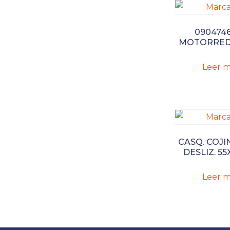
090474
MOTORRE
Leer m
CASQ. COJI
DESLIZ. 55
Leer m