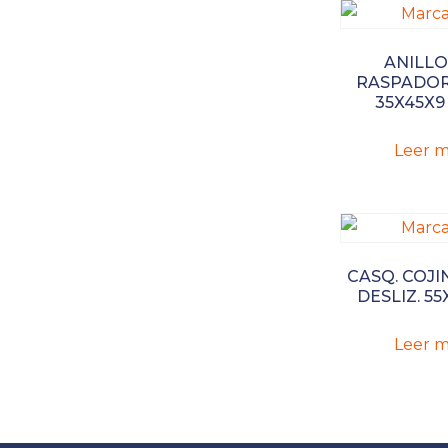
ANILLO
RASPADOR
35X45X9
Leer m
CASQ. COJI
DESLIZ. 55
Leer m