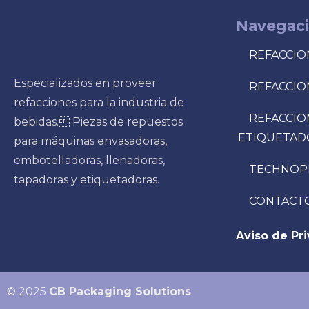
Navegac
REFACCIO
Especializados en proveer
REFACCIO
refacciones para la industria de
REFACCIO
bebidas. Piezas de repuestos
ETIQUETAD
para máquinas envasadoras,
embotelladoras, llenadoras,
TECHNOP
tapadoras y etiquetadoras.
CONTACT
Aviso de Pr
© 2025
CB Packaging Solutions