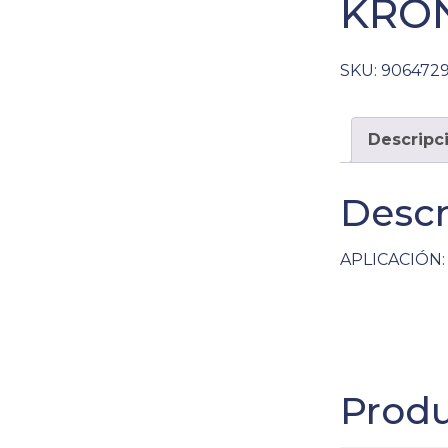
KRON
SKU:
906472
Descripc
Descr
APLICACIÓN: 
Produ