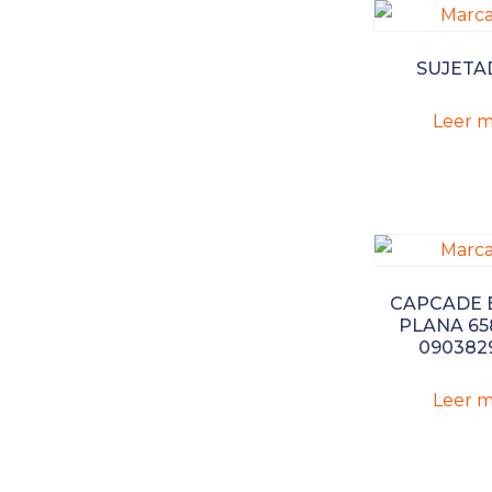
SUJETA
Leer m
CAPCADE 
PLANA 65
090382
Leer m