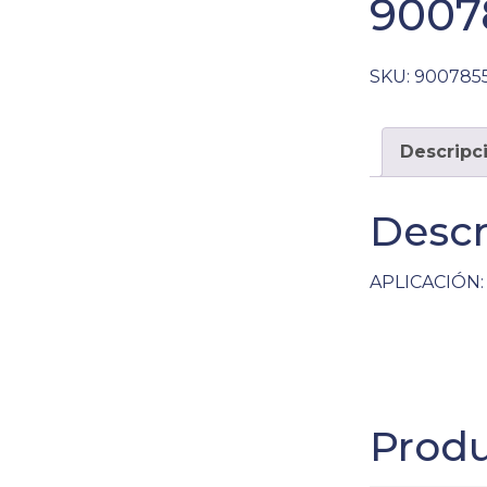
9007
SKU:
900785
Descripc
Descr
APLICACIÓN: 
Produ