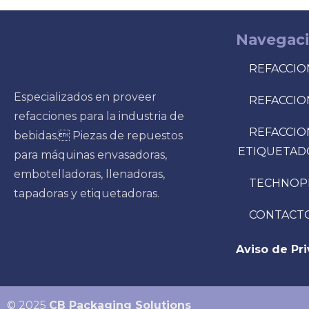
Navegac
REFACCIO
Especializados en proveer
REFACCIO
refacciones para la industria de
REFACCIO
bebidas. Piezas de repuestos
ETIQUETAD
para máquinas envasadoras,
embotelladoras, llenadoras,
TECHNOP
tapadoras y etiquetadoras.
CONTACT
Aviso de Pr
© 2025
CB Packaging Solutions