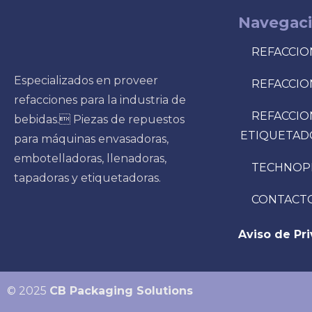
Navegac
REFACCIO
Especializados en proveer
REFACCIO
refacciones para la industria de
REFACCIO
bebidas. Piezas de repuestos
ETIQUETAD
para máquinas envasadoras,
embotelladoras, llenadoras,
TECHNOP
tapadoras y etiquetadoras.
CONTACT
Aviso de Pr
© 2025
CB Packaging Solutions