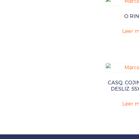
O RI
Leer m
CASQ. COJI
DESLIZ. 55
Leer m