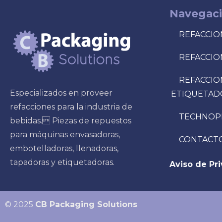
Navegac
REFACCIO
REFACCIO
REFACCIO
Especializados en proveer
ETIQUETAD
refacciones para la industria de
TECHNOP
bebidas. Piezas de repuestos
para máquinas envasadoras,
CONTACT
embotelladoras, llenadoras,
tapadoras y etiquetadoras.
Aviso de Pr
© 2025
CB Packaging Solutions