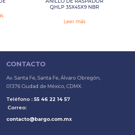
UE
ANILLO DE RASPADOR
QHLP 35X45X9 NBR
ás
Leer más
CONTACTO
Av. Santa Fe, Santa Fe, Álvaro Obregón,
01376 Ciudad de México, CDMX.
Teléfono :
55 46 22 14 5
7
Correo:
contacto@bargo.com.mx