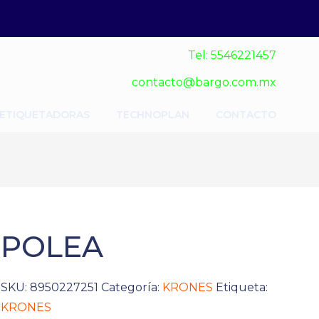
Tel: 5546221457
contacto@bargo.com.mx
 ETIQUETADORAS
TECHNOPLAN
CONTACTO
POLEA
SKU:
8950227251
Categoría:
KRONES
Etiqueta:
KRONES