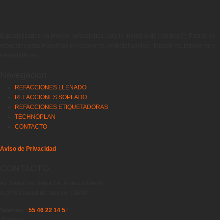
Especializados en proveer refacciones para la industria de bebidas. Piezas de
repuestos para máquinas envasadoras, embotelladoras, llenadoras, tapadoras y
etiquetadoras.
Navegación
REFACCIONES LLENADO
REFACCIONES SOPLADO
REFACCIONES ETIQUETADORAS
TECHNOPLAN
CONTACTO
Aviso de Privacidad
CONTACTO
Av. Santa Fe, Santa Fe, Álvaro Obregón,
01376 Ciudad de México, CDMX.
Teléfono :
55 46 22 14 5
7