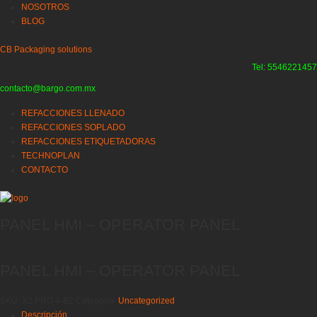
NOSOTROS
BLOG
CB Packaging solutions
Tel: 5546221457
contacto@bargo.com.mx
REFACCIONES LLENADO
REFACCIONES SOPLADO
REFACCIONES ETIQUETADORAS
TECHNOPLAN
CONTACTO
PANEL HMI – OPERATOR PANEL
PANEL HMI – OPERATOR PANEL
SKU:
X2 PRO 4-B2
Categoría:
Uncategorized
Descripción