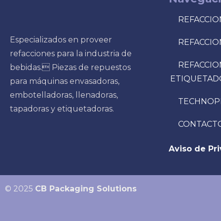
REFACCIO
Especializados en proveer
REFACCIO
refacciones para la industria de
REFACCIO
bebidas. Piezas de repuestos
ETIQUETAD
para máquinas envasadoras,
embotelladoras, llenadoras,
TECHNOP
tapadoras y etiquetadoras.
CONTACT
Aviso de Pr
© 2025
CB Packaging Solutions