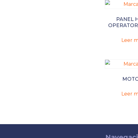
PANEL H
OPERATOR
Leer m
MOT
Leer m
Navegac