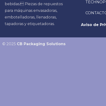
TECHNOP
bebidas. Piezas de repuestos
para máquinas envasadoras,
CONTACT
embotelladoras, llenadoras,
tapadoras y etiquetadoras.
Aviso de Pr
© 2025
CB Packaging Solutions