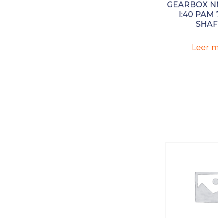
GEARBOX N
I:40 PAM 
SHAF
Leer m