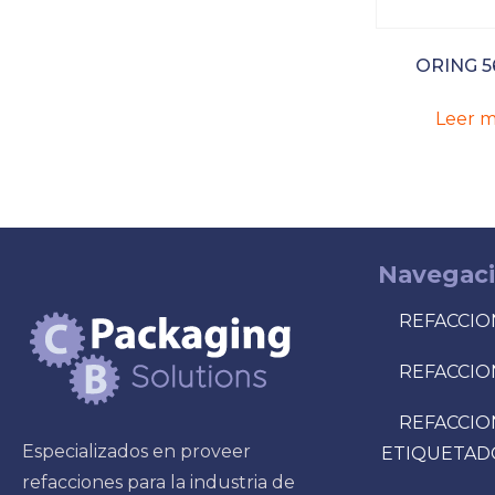
ORING 56
Leer m
Navegac
REFACCIO
REFACCIO
REFACCIO
Especializados en proveer
ETIQUETAD
refacciones para la industria de