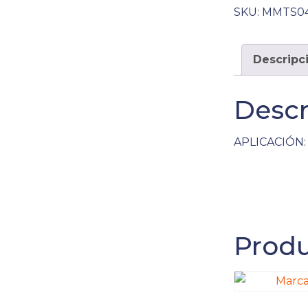
SKU:
MMTS04
Descripc
Descr
APLICACIÓN: 
Produ