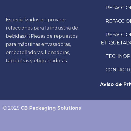
REFACCIO
Especializados en proveer
REFACCIO
refacciones para la industria de
REFACCIO
bebidas. Piezas de repuestos
ETIQUETAD
para máquinas envasadoras,
embotelladoras, llenadoras,
TECHNOP
tapadoras y etiquetadoras.
CONTACT
Aviso de Pr
© 2025
CB Packaging Solutions