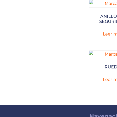
ANILLO
SEGURI
Leer m
RUE
Leer m
Navegac