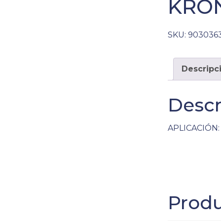
KRON
SKU:
903036
Descripc
Descr
APLICACIÓN: 
Produ