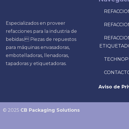
REFACCIO
Especializados en proveer
REFACCIO
refacciones para la industria de
REFACCIO
bebidas. Piezas de repuestos
ETIQUETAD
para máquinas envasadoras,
embotelladoras, llenadoras,
TECHNOP
tapadoras y etiquetadoras.
CONTACT
Aviso de Pr
© 2025
CB Packaging Solutions