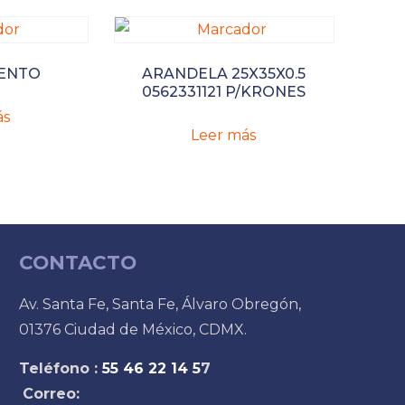
IENTO
ARANDELA 25X35X0.5
0562331121 P/KRONES
ás
Leer más
CONTACTO
Av. Santa Fe, Santa Fe, Álvaro Obregón,
01376 Ciudad de México, CDMX.
Teléfono :
55 46 22 14 5
7
Correo: