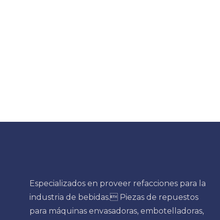
Especializados en proveer refacciones para la
industria de bebidas. Piezas de repuestos
para máquinas envasadoras, embotelladoras,