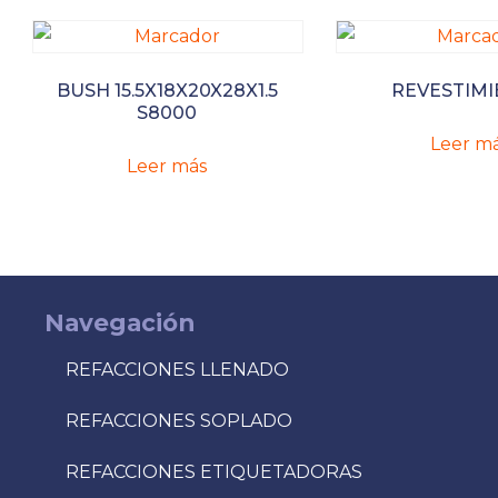
BUSH 15.5X18X20X28X1.5
REVESTIM
S8000
Leer m
Leer más
Navegación
REFACCIONES LLENADO
REFACCIONES SOPLADO
REFACCIONES ETIQUETADORAS